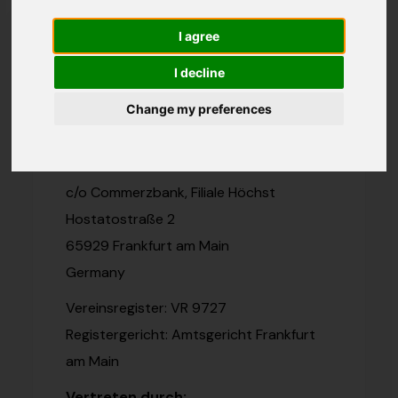
I agree
Angaben gemäß § 5 TMG
I decline
Die Internationale Vereinigung für Sport
Change my preferences
für Alle
TAFISA
c/o Commerzbank, Filiale Höchst
Hostatostraße 2
65929 Frankfurt am Main
Germany
Vereinsregister: VR 9727
Registergericht: Amtsgericht Frankfurt
am Main
Vertreten durch: